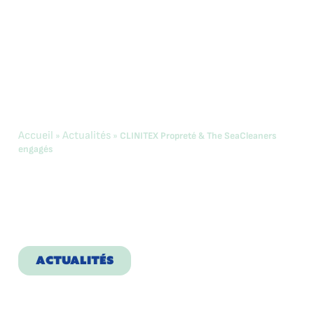
Accueil
Actualités
»
»
CLINITEX Propreté & The SeaCleaners
engagés
CLINITEX
Propreté & The
SeaCleaners
engagés
ACTUALITÉS