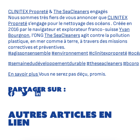
CLINITEX Propreté
&
The SeaCleaners
engagés
Nous sommes très fiers de vous annoncer que
CLINITEX
Propreté
s’engage pour le nettoyage des océans . Créée en
2016 par le navigateur et explorateur franco-suisse
Yvan
Bourgnon
, l’ONG
The SeaCleaners
agit contre la pollution
plastique, en mer comme à terre, à travers des missions
correctives et préventives.
#agissonsensemble
#environnement
#clinitexpropreté
#océ
#semainedudéveloppementdurable
#theseacleaners
#bcorp
En savoir plus
Vous ne serez pas déçu, promis.
Partager sur :
Autres articles en
lien