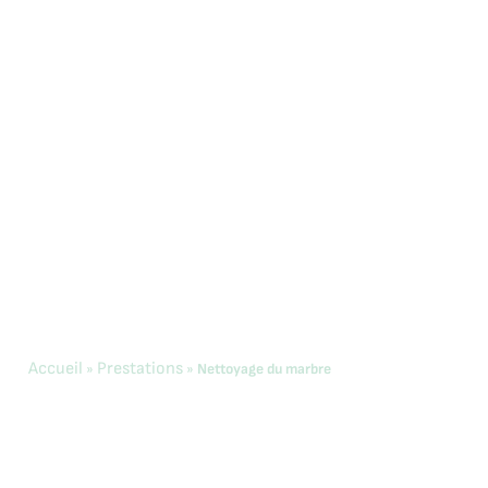
Accueil
Prestations
»
»
Nettoyage du marbre
Nettoyage du
marbre
Depuis plus de 40 ans, Clinitex est référent dans la
cristallisation du marbre ou plus communément appelé