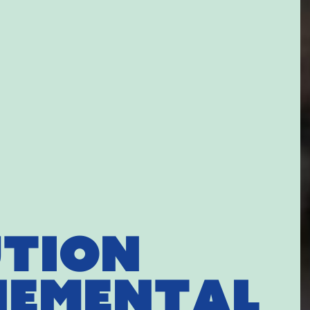
ution
nemental