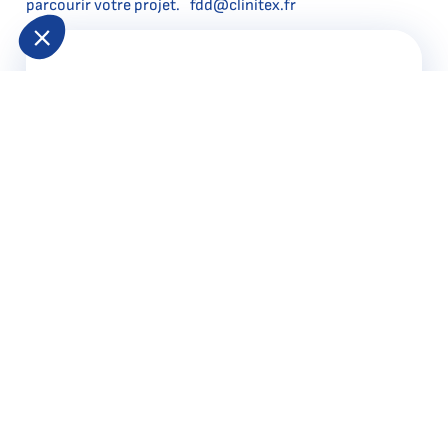
parcourir votre projet. fdd@clinitex.fr
Les clini’days en
chiffres en 2023