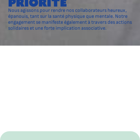
priorité
Nous agissons pour rendre nos collaborateurs heureux,
épanouis, tant sur la santé physique que mentale. Notre
engagement se manifeste également à travers des actions
solidaires et une forte implication associative.