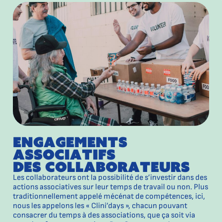
engagements
associatifs
des collaborateurs
Les collaborateurs ont la possibilité de s’investir dans des
actions associatives sur leur temps de travail ou non. Plus
traditionnellement appelé mécénat de compétences, ici,
nous les appelons les « Clini’days », chacun pouvant
consacrer du temps à des associations, que ça soit via