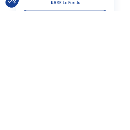
#RSE Le Fonds
Découvrir
Échangez avec nous
Contactez-nous dès aujourd’hui pour discuter de vos
besoins spécifiques
en matière de nettoyage. Notre équipe sera ravie de vous
accompagner
et de vous proposer des solutions adaptées et
personnalisées à vos besoins.
Trouver mon agence
Demander un devis