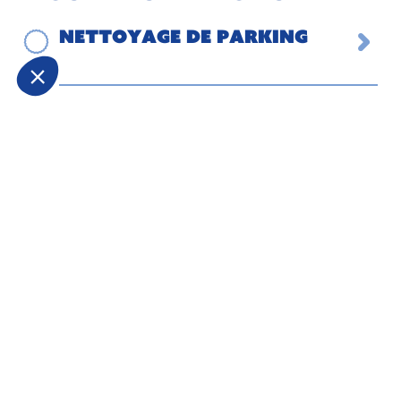
Nettoyage de parking
Nettoyage de sols par
brossage mécanisé
Nettoyage régulier
Nettoyage après sinistre
Nettoyage de fin de
chantier et remise en