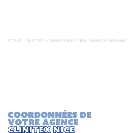
Accueil
Agences
»
»
Agence Clinitex à Nice Société de nettoyage
Agence Clinitex à
Nice Société de
nettoyage
“Bienvenue Chez Clinitex Nice, à vos côtés, nous
construirons des collaborations pleine d’énergie. Par
notre proximité sur le terrain et heureux de rendre
service, nous vous garantissons une totale satisfaction.”
Coordonnées de
votre agence
Clinitex Nice