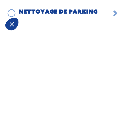
Nettoyage de parking
Nettoyage de sols par
brossage mécanisé
Nettoyage régulier
Nettoyage après sinistre
Nettoyage de fin de
chantier et remise en