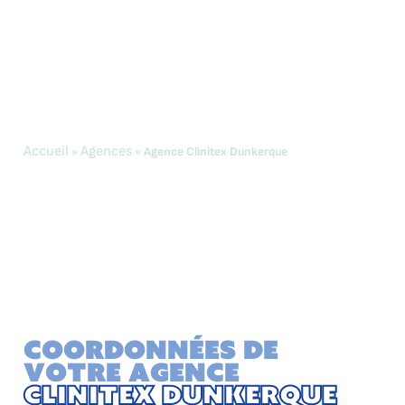
Accueil
Agences
»
»
Agence Clinitex Dunkerque
Agence Clinitex
Dunkerque
“Bienvenue Chez Clinitex Dunkerque, à vos côtés, nous
construirons des collaborations pleine d’énergie. Par
notre proximité sur le terrain et heureux de rendre
service, nous vous garantissons une totale satisfaction.”
Coordonnées de
votre agence
Clinitex Dunkerque